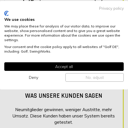
Privacy policy
381000€
293+
We use cookies
We may place these for analysis of our visitor data, to improve our
website, show personalised content and to give you a great website
JETZT POTENZIAL AUSSCHÖPFEN
experience. For more information about the cookies we use open the
settings.
Your consent and the cookie policy apply to all websites of "Golf DE",
including: Golf, SwingWorks.
NOCH NICHT ÜBERZEUGT?
Accept all
UNSERE KUNDEN SCHON!
Deny
No, adjust
WAS UNSERE KUNDEN SAGEN
Neumitglieder gewinnen, weniger Austritte, mehr
Umsatz. Diese Kunden haben unser System bereits
getestet.