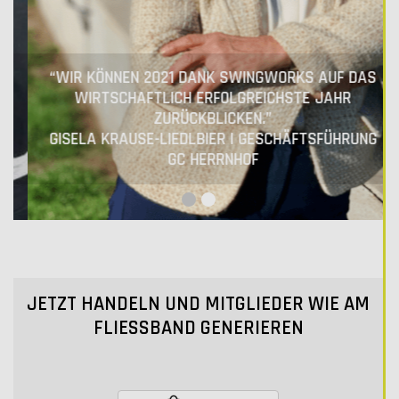
“WIR KÖNNEN 2021 DANK SWINGWORKS AUF DAS
WIRTSCHAFTLICH ERFOLGREICHSTE JAHR
ZURÜCKBLICKEN.”
GISELA KRAUSE-LIEDLBIER | GESCHÄFTSFÜHRUNG
GC HERRNHOF
JETZT HANDELN UND MITGLIEDER WIE AM
FLIESSBAND GENERIEREN