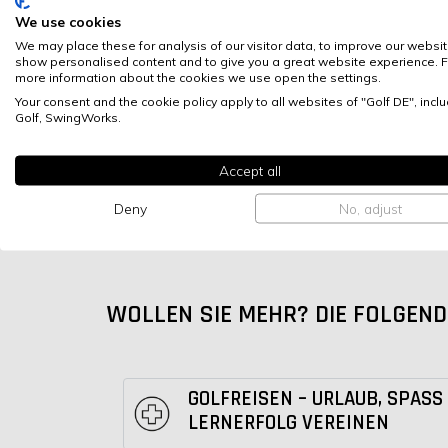
lehrt, soll langweilig sein? Ein Sport, der mit s
We use cookies
Anforderungen alle Sinne gleichzeitig anspricht 
We may place these for analysis of our visitor data, to improve our websit
sozialen Komponente ganz zu schweigen, wenn 
show personalised content and to give you a great website experience. F
more information about the cookies we use open the settings.
Freunden, der Familie oder dem Partner wertvoll
Your consent and the cookie policy apply to all websites of "Golf DE", inclu
Wenn das tatsächlich langweilig sein soll, bin ic
Golf, SwingWorks.
AUTOR: Swingworks
Accept all
DATUM: 11.07.2018
Deny
No, adjust
WOLLEN SIE MEHR? DIE FOLGEND
GOLFREISEN – URLAUB, SPASS
LERNERFOLG VEREINEN