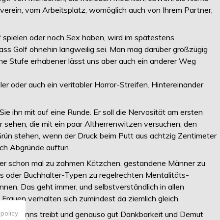
erein, vom Arbeitsplatz, womöglich auch von Ihrem Partner,
f spielen oder noch Sex haben, wird im spätestens
ass Golf ohnehin langweilig sei. Man mag darüber großzügig
e Stufe erhabener lässt uns aber auch ein anderer Weg
iller oder auch ein veritabler Horror-Streifen. Hintereinander
 ihn mit auf eine Runde. Er soll die Nervosität am ersten
 sehen, die mit ein paar Altherrenwitzen versuchen, den
rün stehen, wenn der Druck beim Putt aus achtzig Zentimeter
sich Abgründe auftun.
iger schon mal zu zahmen Kätzchen, gestandene Männer zu
cks oder Buchhalter-Typen zu regelrechten Mentalitäts-
nen. Das geht immer, und selbstverständlich in allen
rauen verhalten sich zumindest da ziemlich gleich.
 policy
Wahnsinns treibt und genauso gut Dankbarkeit und Demut