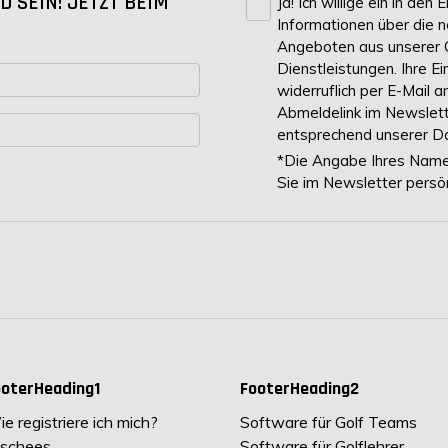
 SEIN! JETZT BEIM
Ja! Ich willige ein in den
Informationen über die 
Angeboten aus unserer 
Dienstleistungen. Ihre Ei
widerruflich per E-Mail
Abmeldelink im Newslett
entsprechend unserer
Da
*Die Angabe Ihres Namens
Sie im Newsletter persö
ooterHeading1
FooterHeading2
e registriere ich mich?
Software für Golf Teams
ischees
Software für Golflehrer