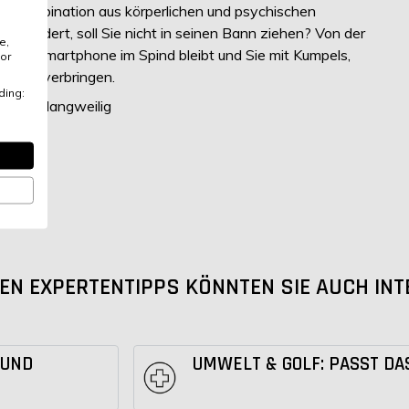
einer Kombination aus körperlichen und psychischen
und fordert, soll Sie nicht in seinen Bann ziehen? Von der
e,
das Smartphone im Spind bleibt und Sie mit Kumpels,
or
e Zeit verbringen.
ding:
h gerne langweilig
EN EXPERTENTIPPS KÖNNTEN SIE AUCH INT
 UND
UMWELT & GOLF: PASST D