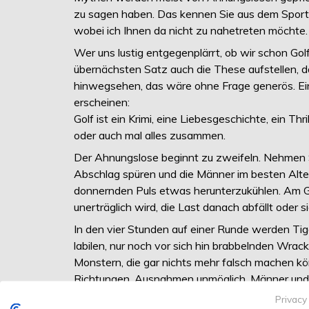
zu sagen haben. Das kennen Sie aus dem Sportv
wobei ich Ihnen da nicht zu nahetreten möchte.
Wer uns lustig entgegenplärrt, ob wir schon Gol
übernächsten Satz auch die These aufstellen, d
hinwegsehen, das wäre ohne Frage generös. Ein
erscheinen:
Golf ist ein Krimi, eine Liebesgeschichte, ein Thr
oder auch mal alles zusammen.
Der Ahnungslose beginnt zu zweifeln. Nehmen Sie
Abschlag spüren und die Männer im besten Alter
donnernden Puls etwas herunterzukühlen. Am G
unerträglich wird, die Last danach abfällt oder 
In den vier Stunden auf einer Runde werden T
labilen, nur noch vor sich hin brabbelnden Wra
Monstern, die gar nichts mehr falsch machen kön
Richtungen. Ausnahmen unmöglich, Männer und F
Privacy
Und ein Sport, der Menschen an den Rand des 