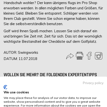
Handschuh wohler? Der kann übrigens flugs im Pro Shop
erworben werden. In allen möglichen Farben und Größen, für
kleines Geld. Bleiben Sie entspannt. Schläger werden von
Ihrem Club gestellt. Wenn Sie schon eigene haben, können
Sie die selbstverständlich benutzen.
Golf wird Ihnen Spaß machen. Lassen Sie sich darauf ein
und bringen Sie Zeit mit. Zeit für sich. Das ist der womöglich
wichtigste Bestandteil der Checkliste auf dem Golfplatz.
AUTOR: Swingworks
DATUM: 11.07.2018
WOLLEN SIE MEHR? DIE FOLGENDEN EXPERTENTIPPS
KÖNNTEN SIE AUCH INTERESSIEREN:
Privacy policy
We use cookies
We may place these for analysis of our visitor data, to improve our
GOLFREISEN – URLAUB, SPASS UND
website, show personalised content and to give you a great website
LERNERFOLG VEREINEN
experience. For more information about the cookies we use open the