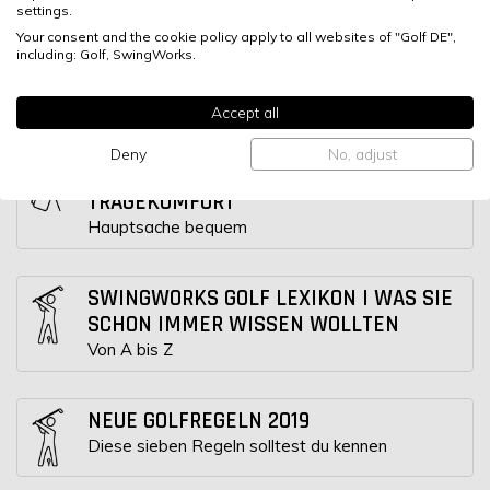
settings.
Your consent and the cookie policy apply to all websites of "Golf DE",
including: Golf, SwingWorks.
UMWELT & GOLF: PASST DAS
ZUSAMMEN?
Accept all
Deny
No, adjust
ZWISCHEN MODESÜNDEN UND
TRAGEKOMFORT
Hauptsache bequem
SWINGWORKS GOLF LEXIKON | WAS SIE
SCHON IMMER WISSEN WOLLTEN
Von A bis Z
NEUE GOLFREGELN 2019
Diese sieben Regeln solltest du kennen